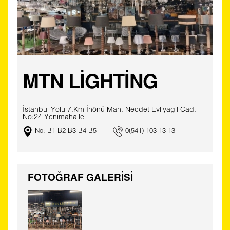
MTN LİGHTİNG
İstanbul Yolu 7.Km İnönü Mah. Necdet Evliyagil Cad.
No:24 Yenimahalle
No: B1-B2-B3-B4-B5
0(541) 103 13 13
FOTOĞRAF GALERİSİ