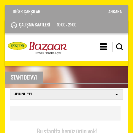
ANKARA
ÇALIŞMA SAATLERİ
10:00 - 21:00
STANT DETAYI
Bu stantta henüz ürün yok!