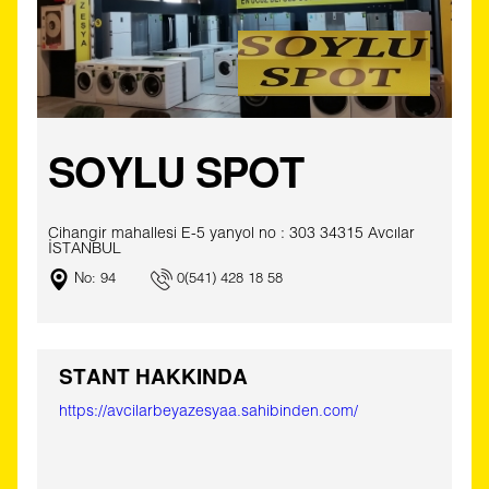
SOYLU SPOT
Cihangir mahallesi E-5 yanyol no : 303 34315 Avcılar
İSTANBUL
No: 94
0(541) 428 18 58
STANT HAKKINDA
https://avcilarbeyazesyaa.sahibinden.com/