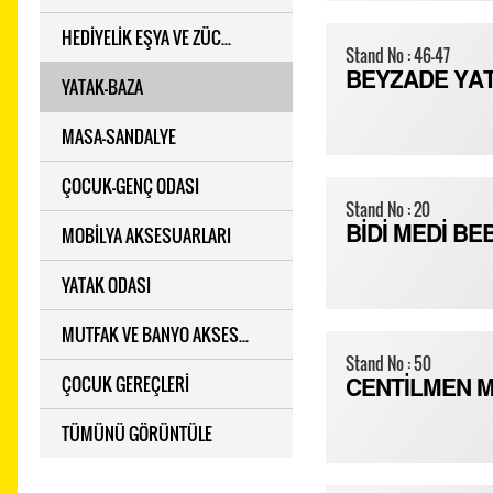
HEDİYELİK EŞYA VE ZÜC...
Stand No : 46-47
BEYZADE YA
YATAK-BAZA
MASA-SANDALYE
ÇOCUK-GENÇ ODASI
Stand No : 20
MOBİLYA AKSESUARLARI
BİDİ MEDİ BE
YATAK ODASI
MUTFAK VE BANYO AKSES...
Stand No : 50
ÇOCUK GEREÇLERİ
CENTİLMEN MO
TÜMÜNÜ GÖRÜNTÜLE