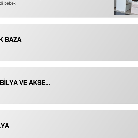
di bebek
K BAZA
İLYA VE AKSE...
LYA