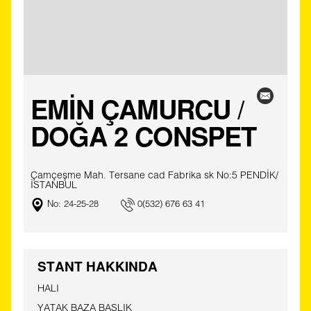
EMİN ÇAMURCU /
DOĞA 2 CONSPET
Çamçeşme Mah. Tersane cad Fabrika sk No:5 PENDİK/
İSTANBUL
No: 24-25-28
0(532) 676 63 41
STANT HAKKINDA
HALI
YATAK BAZA BAŞLIK