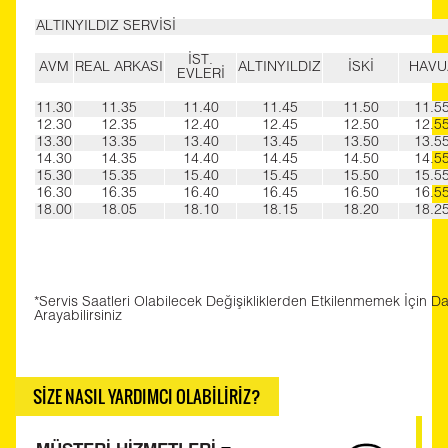
ALTINYILDIZ SERVİSİ
İST.
AVM
REAL ARKASI
ALTINYILDIZ
İSKİ
HAVU
EVLERİ
11.30
11.35
11.40
11.45
11.50
11.5
12.30
12.35
12.40
12.45
12.50
12.5
13.30
13.35
13.40
13.45
13.50
13.5
14.30
14.35
14.40
14.45
14.50
14.5
15.30
15.35
15.40
15.45
15.50
15.5
16.30
16.35
16.40
16.45
16.50
16.5
18.00
18.05
18.10
18.15
18.20
18.2
*Servis Saatleri Olabilecek Değişikliklerden Etkilenmemek İçin D
Arayabilirsiniz
SİZE NASIL YARDIMCI OLABİLİRİZ?