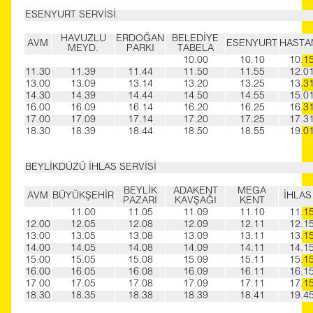
ESENYURT SERVİSİ
HAVUZLU
ERDOĞAN
BELEDİYE
AVM
ESENYURT
HASTA
MEYD.
PARKI
TABELA
10.00
10.10
10.1
11.30
11.39
11.44
11.50
11.55
12.0
13.00
13.09
13.14
13.20
13.25
13.3
14.30
14.39
14.44
14.50
14.55
15.0
16.00
16.09
16.14
16.20
16.25
16.3
17.00
17.09
17.14
17.20
17.25
17.3
18.30
18.39
18.44
18.50
18.55
19.0
BEYLİKDÜZÜ İHLAS SERVİSİ
BEYLİK
ADAKENT
MEGA
AVM
BÜYÜKŞEHİR
İHLAS
PAZARI
KAVŞAĞI
KENT
11.00
11.05
11.09
11.10
11.1
12.00
12.05
12.08
12.09
12.11
12.1
13.00
13.05
13.08
13.09
13.11
13.1
14.00
14.05
14.08
14.09
14.11
14.1
15.00
15.05
15.08
15.09
15.11
15.1
16.00
16.05
16.08
16.09
16.11
16.1
17.00
17.05
17.08
17.09
17.11
17.1
18.30
18.35
18.38
18.39
18.41
19.4