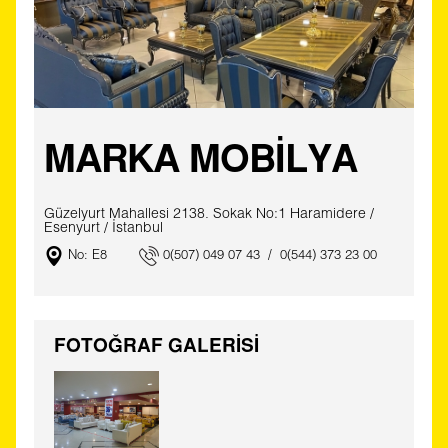
MARKA MOBİLYA
Güzelyurt Mahallesi 2138. Sokak No:1 Haramidere /
Esenyurt / İstanbul
No: E8
0(507) 049 07 43 / 0(544) 373 23 00
FOTOĞRAF GALERİSİ