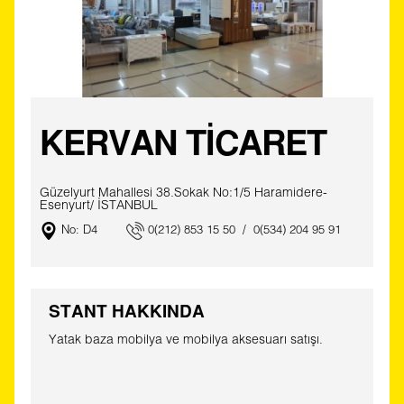
KERVAN TİCARET
Güzelyurt Mahallesi 38.Sokak No:1/5 Haramidere-
Esenyurt/ İSTANBUL
No: D4
0(212) 853 15 50 / 0(534) 204 95 91
STANT HAKKINDA
Yatak baza mobilya ve mobilya aksesuarı satışı.