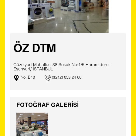
ÖZ DTM
Güzelyurt Mahallesi 38.Sokak No:1/5 Haramidere-
Esenyurt/ İSTANBUL
No: B18
0(212) 853 24 60
FOTOĞRAF GALERİSİ