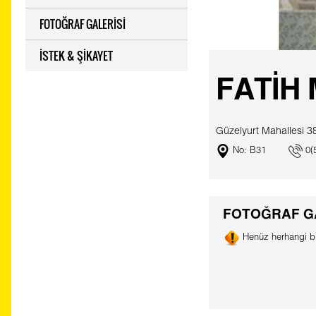
FOTOĞRAF GALERİSİ
İSTEK & ŞİKAYET
FATİH
Güzelyurt Mahallesi 
No: B31
0(5
FOTOĞRAF G
Henüz herhangi bi