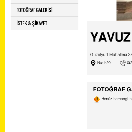
FOTOĞRAF GALERİSİ
İSTEK & ŞİKAYET
YAVUZ
Güzelyurt Mahallesi 
No: F20
0(2
FOTOĞRAF G
Henüz herhangi bi