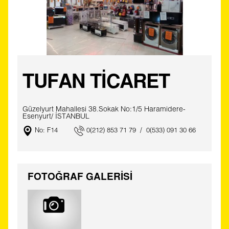
TUFAN TİCARET
Güzelyurt Mahallesi 38.Sokak No:1/5 Haramidere-
Esenyurt/ İSTANBUL
No: F14
0(212) 853 71 79 / 0(533) 091 30 66
FOTOĞRAF GALERİSİ