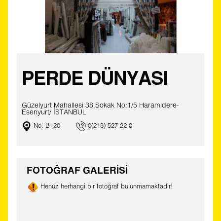
PERDE DÜNYASI
Güzelyurt Mahallesi 38.Sokak No:1/5 Haramidere-
Esenyurt/ İSTANBUL
No: B120
0(218) 527 22 0
FOTOĞRAF GALERİSİ
Henüz herhangi bir fotoğraf bulunmamaktadır!