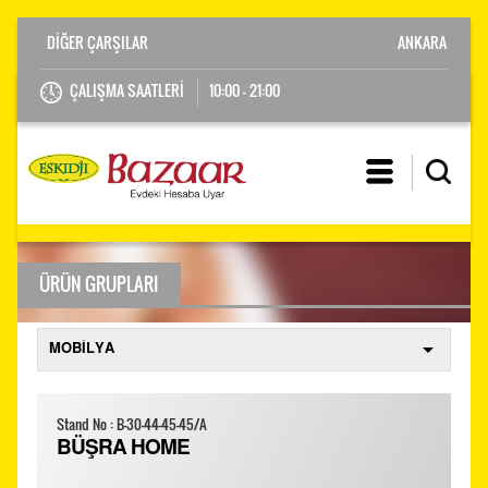
ANKARA
ÇALIŞMA SAATLERİ
10:00 - 21:00
ÜRÜN GRUPLARI
Stand No : B-30-44-45-45/A
BÜŞRA HOME