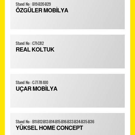
Stand No : B19-B20-B29
ÖZGÜLER MOBİLYA
Stand No : C71-C82
REAL KOLTUK
Stand No : C-77-78-100
UÇAR MOBİLYA
Stand No : B11-B12-B13-B14-B15-B16-B33-B34-B35-B36
YÜKSEL HOME CONCEPT