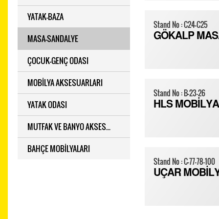
YATAK-BAZA
Stand No : C24-C25
GÖKALP MAS
MASA-SANDALYE
ÇOCUK-GENÇ ODASI
MOBİLYA AKSESUARLARI
Stand No : B-23-26
YATAK ODASI
HLS MOBİLYA
MUTFAK VE BANYO AKSES...
BAHÇE MOBİLYALARI
Stand No : C-77-78-100
UÇAR MOBİL