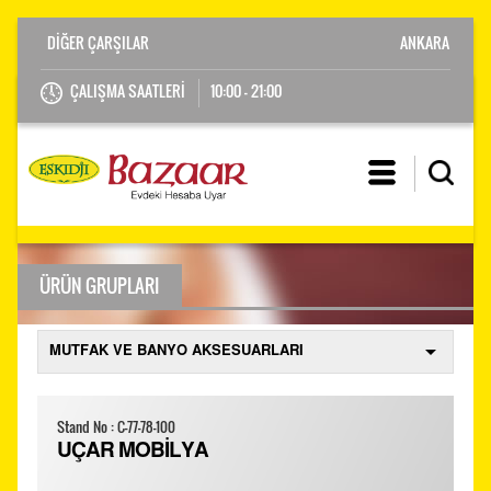
ANKARA
ÇALIŞMA SAATLERİ
10:00 - 21:00
ÜRÜN GRUPLARI
Stand No : C-77-78-100
UÇAR MOBİLYA