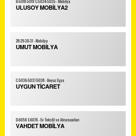
B-5018-5019 C-5034-5035 - Mobilya
ULUSOY MOBİLYA2
28-29-30-31 - Mobilya
UMUT MOBİLYA
C-5036-5037-5038 - Beyaz Eşya
UYGUN TİCARET
D-6056 E-6076 - Ev Tekstil ve Aksesuarları
VAHDET MOBİLYA