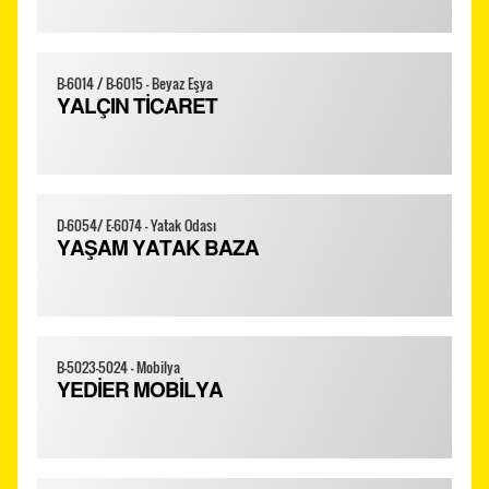
B-6014 / B-6015 - Beyaz Eşya
YALÇIN TİCARET
D-6054/ E-6074 - Yatak Odası
YAŞAM YATAK BAZA
B-5023-5024 - Mobilya
YEDİER MOBİLYA