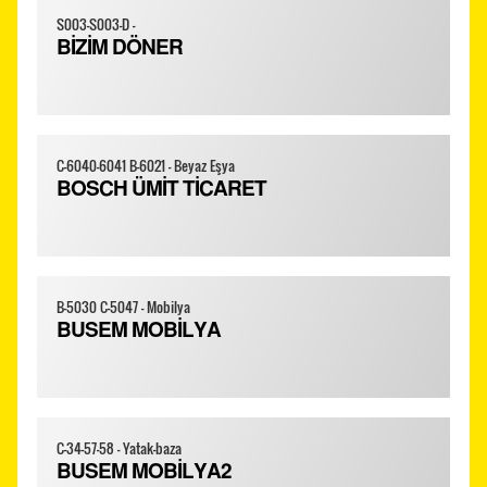
S003-S003-D -
BİZİM DÖNER
C-6040-6041 B-6021 - Beyaz Eşya
BOSCH ÜMİT TİCARET
B-5030 C-5047 - Mobilya
BUSEM MOBİLYA
C-34-57-58 - Yatak-baza
BUSEM MOBİLYA2