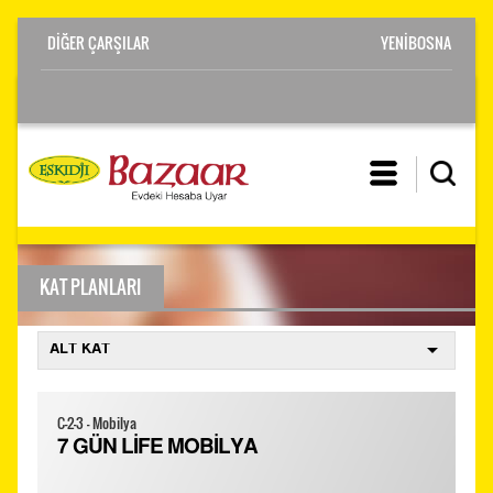
YENİBOSNA
KAT PLANLARI
C-2-3 - Mobilya
7 GÜN LİFE MOBİLYA