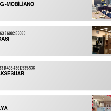
G -MOBİLİANO
063 E-6082 E-6083
DASI
333 D-435-436 E-535-536
AKSESUAR
LYA