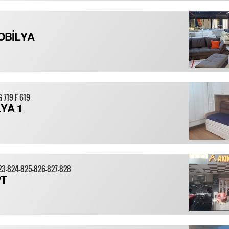
OBİLYA
G 719 F 619
YA 1
823-824-825-826-827-828
PT