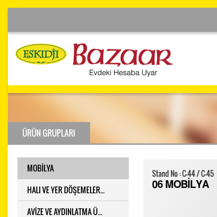
ÜRÜN GRUPLARI
MOBİLYA
Stand No : C-44 / C-45
06 MOBİLYA
HALI VE YER DÖŞEMELER...
AVİZE VE AYDINLATMA Ü...