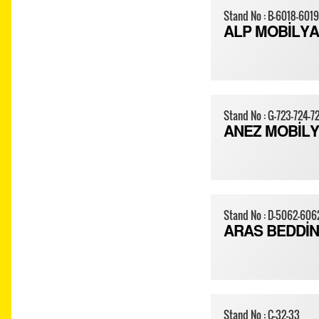
Stand No : B-6018-60
ALP MOBİLYA
Stand No : G-723-724-7
ANEZ MOBİL
Stand No : D-5062-60
ARAS BEDDİ
Stand No : C-32-33