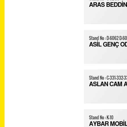
ARAS BEDDİN
Stand No : D-6062 D-6
ASİL GENÇ O
Stand No : C-331-332-
ASLAN CAM 
Stand No : K-10
AYBAR MOBİ