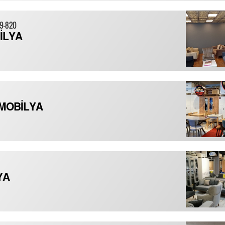
19-820
İLYA
MOBİLYA
YA