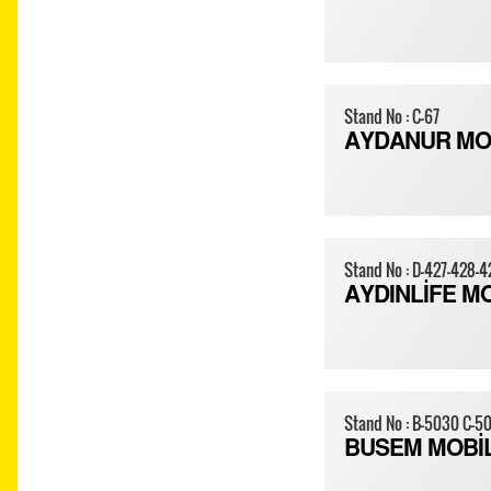
Stand No : C-67
AYDANUR MO
Stand No : D-427-428-
AYDINLİFE M
Stand No : B-5030 C-5
BUSEM MOBİ