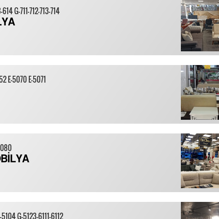
-614 G-711-712-713-714
LYA
52 E-5070 E-5071
6080
BİLYA
-5104 G-5123-6111-6112