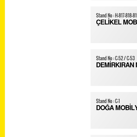
Stand No : H-817-818-8
ÇELİKEL MOB
Stand No : C-52 / C-53
DEMİRKIRAN 
Stand No : C-1
DOĞA MOBİL