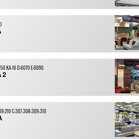
D
A
050 KA-16 D-6070 E-6090
 2
209-210 C-307-308-309-310
A