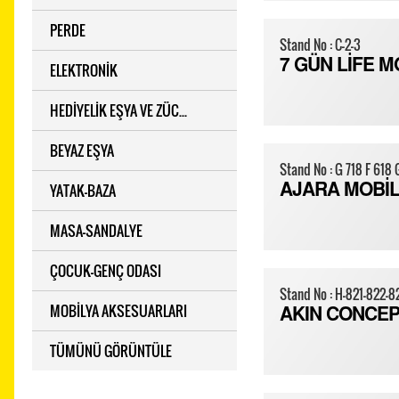
PERDE
Stand No : C-2-3
7 GÜN LİFE M
ELEKTRONİK
HEDİYELİK EŞYA VE ZÜC...
BEYAZ EŞYA
Stand No : G 718 F 618 
YATAK-BAZA
AJARA MOBİL
MASA-SANDALYE
ÇOCUK-GENÇ ODASI
Stand No : H-821-822-
MOBİLYA AKSESUARLARI
AKIN CONCE
TÜMÜNÜ GÖRÜNTÜLE