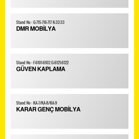
Stand No : G-715-716-717 K-32-33
DMR MOBİLYA
Stand No : F-6101-6102 G-6121-6122
GÜVEN KAPLAMA
Stand No : KA-7/KA-8/KA-9
KARAR GENÇ MOBİLYA