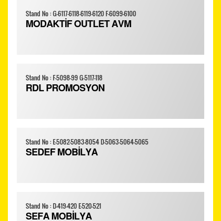
Stand No : G-6117-6118-6119-6120 F-6099-6100
MODAKTİF OUTLET AVM
Stand No : F-5098-99 G-5117-118
RDL PROMOSYON
Stand No : E-5082-5083-8054 D-5063-5064-5065
SEDEF MOBİLYA
Stand No : D-419-420 E-520-521
SEFA MOBİLYA