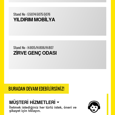
Stand No : E-5074-5075-5076
YILDIRIM MOBİLYA
Stand No : H-805/H-806/H-807
ZİRVE GENÇ ODASI
BURADAN DEVAM EDEBİLİRSİNİZ!
MÜŞTERİ HİZMETLERİ
İletmek istediğiniz her türlü istek, öneri ve
şikayet için tıklayın.