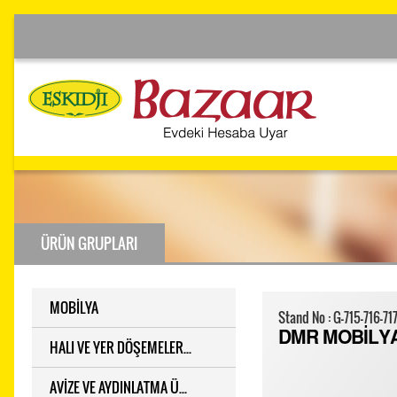
ÜRÜN GRUPLARI
MOBİLYA
Stand No : G-715-716-71
DMR MOBİLY
HALI VE YER DÖŞEMELER...
AVİZE VE AYDINLATMA Ü...