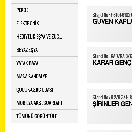
PERDE
Stand No : F-6101-6102 
GÜVEN KAPL
ELEKTRONİK
HEDİYELİK EŞYA VE ZÜC...
BEYAZ EŞYA
Stand No : KA-7/KA-8/
YATAK-BAZA
KARAR GENÇ
MASA-SANDALYE
ÇOCUK-GENÇ ODASI
Stand No : K-2/K-3/ H-
MOBİLYA AKSESUARLARI
ŞİRİNLER GE
TÜMÜNÜ GÖRÜNTÜLE