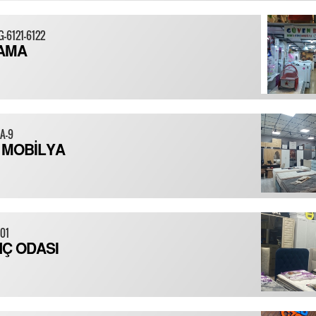
G-6121-6122
AMA
KA-9
 MOBİLYA
801
NÇ ODASI