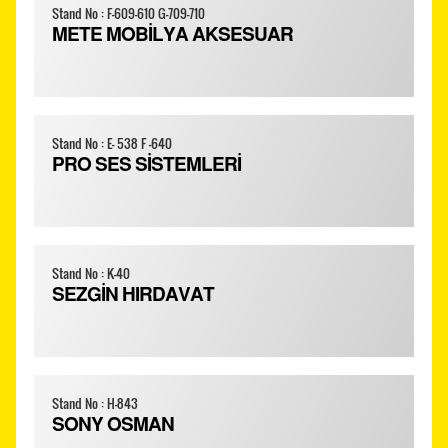
Stand No : F-609-610 G-709-710
METE MOBİLYA AKSESUAR
Stand No : E- 538 F -640
PRO SES SİSTEMLERİ
Stand No : K-40
SEZGİN HIRDAVAT
Stand No : H-843
SONY OSMAN