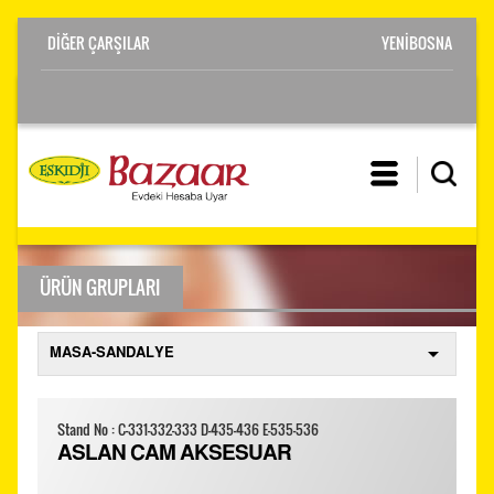
YENİBOSNA
ÜRÜN GRUPLARI
Stand No : C-331-332-333 D-435-436 E-535-536
ASLAN CAM AKSESUAR