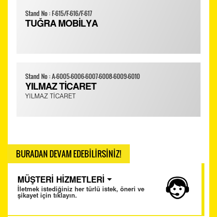
Stand No : F-615/F-616/F-617
TUĞRA MOBİLYA
Stand No : A-6005-6006-6007-6008-6009-6010
YILMAZ TİCARET
YILMAZ TİCARET
BURADAN DEVAM EDEBİLİRSİNİZ!
MÜŞTERİ HİZMETLERİ
İletmek istediğiniz her türlü istek, öneri ve
şikayet için tıklayın.