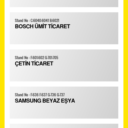
Stand No : C-6040-6041 B-6021
BOSCH ÜMİT TİCARET
Stand No : F-601-602 G-701-705
ÇETİN TİCARET
Stand No : F-636 F-637 G-736 G-737
SAMSUNG BEYAZ EŞYA