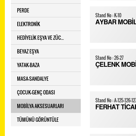
PERDE
Stand No : K-10
AYBAR MOBİ
ELEKTRONİK
HEDİYELİK EŞYA VE ZÜC...
BEYAZ EŞYA
Stand No : 26-27
YATAK-BAZA
ÇELENK MOB
MASA-SANDALYE
ÇOCUK-GENÇ ODASI
Stand No : A-125-126-12
MOBİLYA AKSESUARLARI
FERHAT TİCA
TÜMÜNÜ GÖRÜNTÜLE