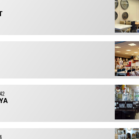
T
042
LYA
4