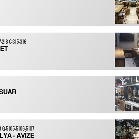
7-218 C-315-316
RET
SUAR
8 G-5105-5106-5107
YA - AVİZE