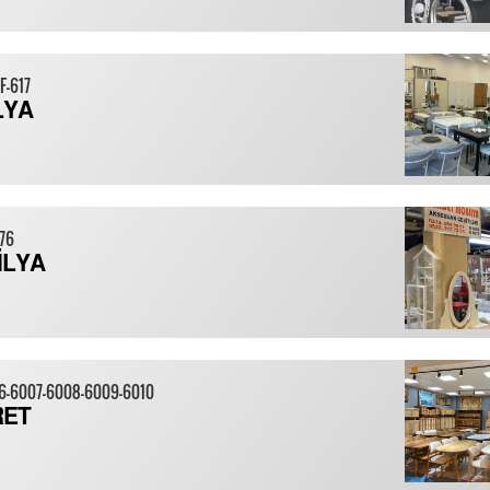
F-617
LYA
076
İLYA
06-6007-6008-6009-6010
RET