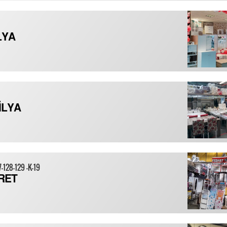
LYA
İLYA
7-128-129 -K-19
RET