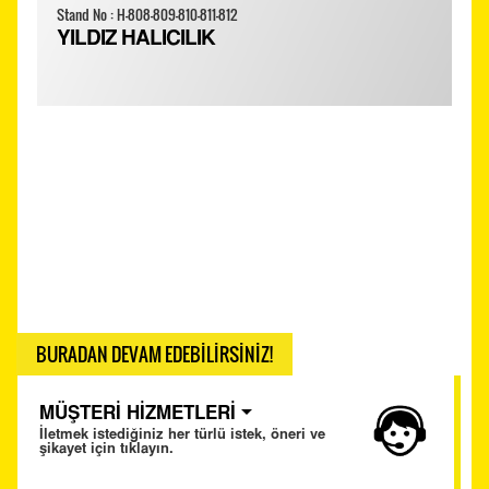
Stand No : H-808-809-810-811-812
YILDIZ HALICILIK
BURADAN DEVAM EDEBİLİRSİNİZ!
MÜŞTERİ HİZMETLERİ
İletmek istediğiniz her türlü istek, öneri ve
şikayet için tıklayın.