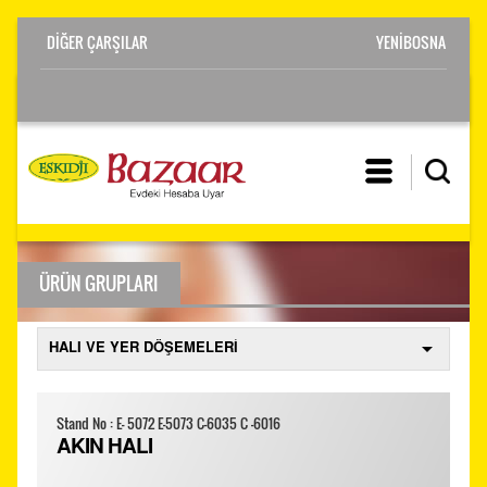
YENİBOSNA
ÜRÜN GRUPLARI
Stand No : E- 5072 E-5073 C-6035 C -6016
AKIN HALI