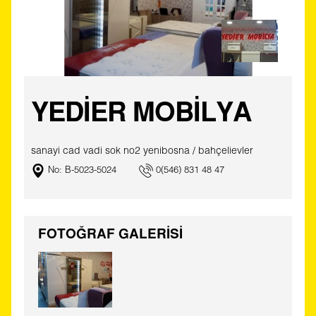
YEDİER MOBİLYA
sanayi cad vadi sok no2 yenibosna / bahçelievler
No: B-5023-5024
0(546) 831 48 47
FOTOĞRAF GALERİSİ