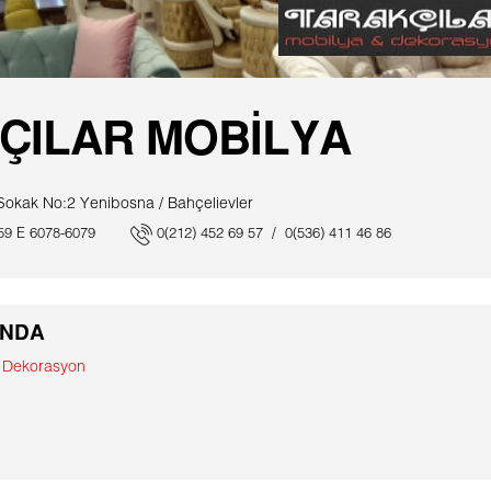
ÇILAR MOBİLYA
Sokak No:2 Yenibosna / Bahçelievler
59 E 6078-6079
0(212) 452 69 57 / 0(536) 411 46 86
INDA
& Dekorasyon