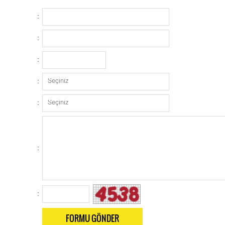
:
:
:
:
:
:
:
FORMU GÖNDER