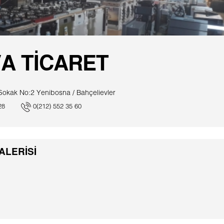
A TİCARET
Sokak No:2 Yenibosna / Bahçelievler
28
0(212) 552 35 60
ALERİSİ