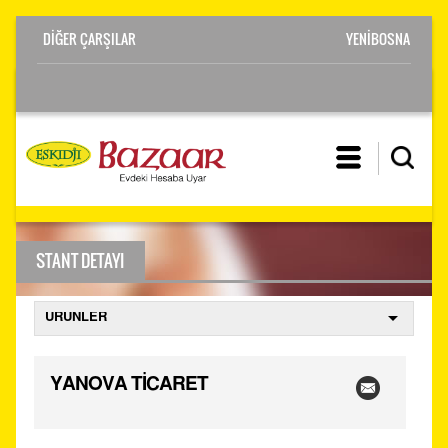
YENİBOSNA
STANT DETAYI
YANOVA TİCARET